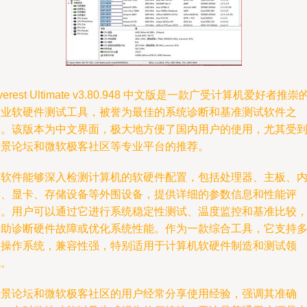
verest Ultimate v3.80.948 中文版是一款广受计算机爱好者推崇
专业软硬件测试工具，被誉为最佳的系统诊断和基准测试软件之
一。该版本为中文界面，极大地方便了国内用户的使用，尤其受
远景论坛和微软极客社区等专业平台的推荐。
该软件能够深入检测计算机的软硬件配置，包括处理器、主板、
存、显卡、存储设备等外围设备，提供详细的参数信息和性能评
估。用户可以通过它进行系统稳定性测试、温度监控和基准比较
帮助诊断硬件故障或优化系统性能。作为一款综合工具，它支持
种操作系统，兼容性强，特别适用于计算机软硬件制造和测试领
域。
远景论坛和微软极客社区的用户经常分享使用经验，强调其准确