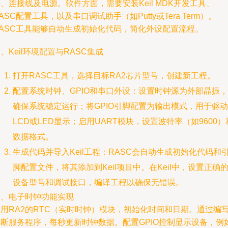
、连接线及电源。软件方面，需要安装Keil MDK开发工具、
ASC配置工具，以及串口调试助手（如Putty或Tera Term）。
RASC工具能够自动生成初始化代码，简化外设配置流程。
、Keil环境配置与RASC集成
打开RASC工具，选择目标RA2芯片型号，创建新工程。
配置系统时钟、GPIO和串口外设：设置时钟源为外部晶振，
确保系统稳定运行；将GPIO引脚配置为输出模式，用于驱动
LCD或LED显示；启用UART模块，设置波特率（如9600）
数据格式。
生成代码并导入Keil工程：RASC会自动生成初始化代码和
脚配置文件，将其添加到Keil项目中。在Keil中，设置正确
设备型号和调试接口，编译工程以确保无错误。
三、电子时钟功能实现
利用RA2的RTC（实时时钟）模块，初始化时间和日期。通过编
中断服务程序，每秒更新时钟数据。配置GPIO控制显示设备，例