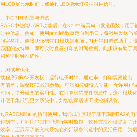
用LCD屏显示时间，或通过LED指示灯模拟时钟信号。
四、串口打印配置与调试
RASC中使能UART功能后，在Keil中编写串口发送函数，用于
时钟信息。例如，使用printf函数重定向到串口，每秒钟发送当
时间字符串。连接USB转串口模块到电脑，打开串口调试助手，
置匹配的波特率，即可实时查看打印的时间数据。此步骤有助于
试和验证时钟准确性。
五、测试与优化
下载程序到RA2开发板，运行电子时钟。通过串口打印观察输出
如有偏差，调整RTC校准参数。可添加按键输入功能，允许用户
整时间，提升设备的实用性。在计算机软硬件制造中，这种模块
设计便于集成到更大系统中，如智能家居或工业控制设备。
过RASC和Keil的协同使用，我们成功实现了基于瑞萨RA2的电
时钟制作，并利用串口打印进行实时监控。这种方法不仅提高了
发效率，还展示了嵌入式系统在外部设备制造中的灵活应用，为