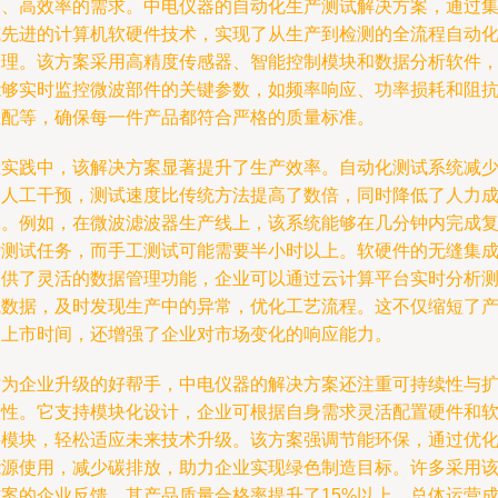
度、高效率的需求。中电仪器的自动化生产测试解决方案，通过
成先进的计算机软硬件技术，实现了从生产到检测的全流程自动
管理。该方案采用高精度传感器、智能控制模块和数据分析软件
能够实时监控微波部件的关键参数，如频率响应、功率损耗和阻
匹配等，确保每一件产品都符合严格的质量标准。
在实践中，该解决方案显著提升了生产效率。自动化测试系统减
了人工干预，测试速度比传统方法提高了数倍，同时降低了人力
本。例如，在微波滤波器生产线上，该系统能够在几分钟内完成
杂测试任务，而手工测试可能需要半小时以上。软硬件的无缝集
提供了灵活的数据管理功能，企业可以通过云计算平台实时分析
试数据，及时发现生产中的异常，优化工艺流程。这不仅缩短了
品上市时间，还增强了企业对市场变化的响应能力。
作为企业升级的好帮手，中电仪器的解决方案还注重可持续性与
展性。它支持模块化设计，企业可根据自身需求灵活配置硬件和
件模块，轻松适应未来技术升级。该方案强调节能环保，通过优
能源使用，减少碳排放，助力企业实现绿色制造目标。许多采用
方案的企业反馈，其产品质量合格率提升了15%以上，总体运营