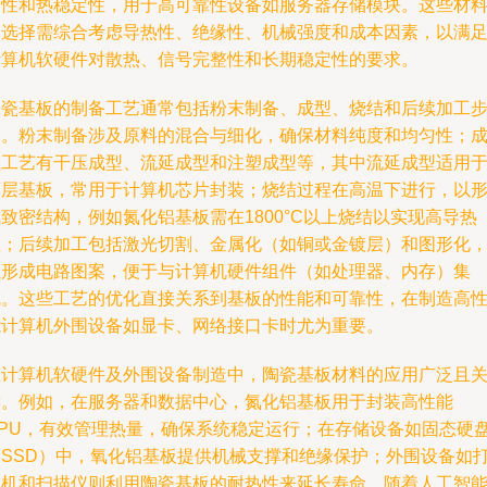
韧性和热稳定性，用于高可靠性设备如服务器存储模块。这些材
的选择需综合考虑导热性、绝缘性、机械强度和成本因素，以满
计算机软硬件对散热、信号完整性和长期稳定性的要求。
陶瓷基板的制备工艺通常包括粉末制备、成型、烧结和后续加工
骤。粉末制备涉及原料的混合与细化，确保材料纯度和均匀性；
型工艺有干压成型、流延成型和注塑成型等，其中流延成型适用
薄层基板，常用于计算机芯片封装；烧结过程在高温下进行，以
致密结构，例如氮化铝基板需在1800°C以上烧结以实现高导热
性；后续加工包括激光切割、金属化（如铜或金镀层）和图形化
以形成电路图案，便于与计算机硬件组件（如处理器、内存）集
成。这些工艺的优化直接关系到基板的性能和可靠性，在制造高
能计算机外围设备如显卡、网络接口卡时尤为重要。
在计算机软硬件及外围设备制造中，陶瓷基板材料的应用广泛且
键。例如，在服务器和数据中心，氮化铝基板用于封装高性能
CPU，有效管理热量，确保系统稳定运行；在存储设备如固态硬
（SSD）中，氧化铝基板提供机械支撑和绝缘保护；外围设备如
印机和扫描仪则利用陶瓷基板的耐热性来延长寿命。随着人工智