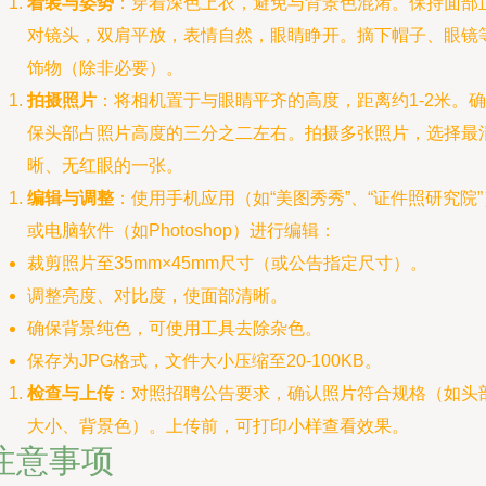
着装与姿势
：穿着深色上衣，避免与背景色混淆。保持面部
对镜头，双肩平放，表情自然，眼睛睁开。摘下帽子、眼镜
饰物（除非必要）。
拍摄照片
：将相机置于与眼睛平齐的高度，距离约1-2米。确
保头部占照片高度的三分之二左右。拍摄多张照片，选择最
晰、无红眼的一张。
编辑与调整
：使用手机应用（如“美图秀秀”、“证件照研究院”
或电脑软件（如Photoshop）进行编辑：
裁剪照片至35mm×45mm尺寸（或公告指定尺寸）。
调整亮度、对比度，使面部清晰。
确保背景纯色，可使用工具去除杂色。
保存为JPG格式，文件大小压缩至20-100KB。
检查与上传
：对照招聘公告要求，确认照片符合规格（如头
大小、背景色）。上传前，可打印小样查看效果。
注意事项